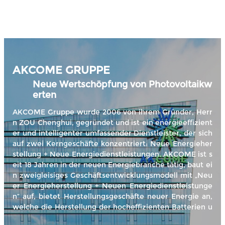
Mit 16-jährigen vollen Bemühungen
Den neuen Wert von PV-Halterungssystemen mit
zukunftsweisender Weisheit entdecken
AKCOME GRUPPE
Neue Wertschöpfung von Photovoltaikw
erten
AKCOME Gruppe wurde 2006 von ihrem Gründer, Herr
n ZOU Chenghui, gegründet und ist ein energieeffizient
er und intelligenter umfassender Dienstleister, der sich
auf zwei Kerngeschäfte konzentriert: Neue Energieher
stellung + Neue Energiedienstleistungen. AKCOME ist s
eit 18 Jahren in der neuen Energiebranche tätig, baut ei
n zweigleisiges Geschäftsentwicklungsmodell mit „Neu
er Energieherstellung + Neuen Energiedienstleistunge
n“ auf, bietet Herstellungsgeschäfte neuer Energie an,
welche die Herstellung der hocheffizienten Batterien u
nd differenzierten Modulen als Kernstück sowie Herstel