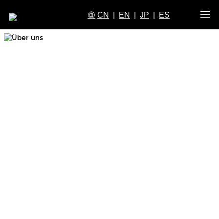
CN
|
EN
|
JP
|
ES
ÜBER UNS