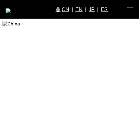
CN
|
EN
|
JP
|
ES
CHINA